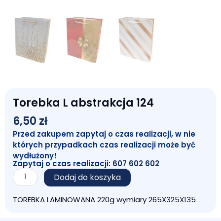
Torebka L abstrakcja 124
6,50
zł
Przed zakupem zapytaj o czas realizacji, w nie
których przypadkach czas realizacji może być
wydłużony!
Zapytaj o czas realizacji:
607 602 602
ilość
Dodaj do koszyka
Torebka
L
TOREBKA LAMINOWANA 220g wymiary 265X325X135
abstrakcja
124