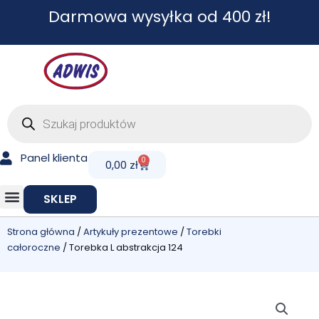
Przejdź
Darmowa wysyłka od 400 zł!
do
treści
Wyszukiwarka
produktów
Panel klienta
0
Cart
0,00
zł
SKLEP
Strona główna
/
Artykuły prezentowe
/
Torebki
całoroczne
/ Torebka L abstrakcja 124