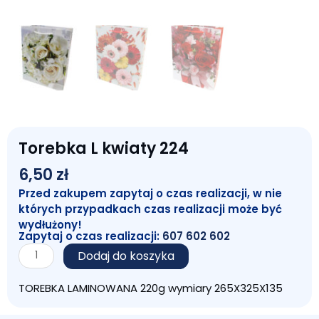
Torebka L kwiaty 224
6,50
zł
Przed zakupem zapytaj o czas realizacji, w nie
których przypadkach czas realizacji może być
wydłużony!
Zapytaj o czas realizacji:
607 602 602
ilość
Dodaj do koszyka
Torebka
L
TOREBKA LAMINOWANA 220g wymiary 265X325X135
kwiaty
224