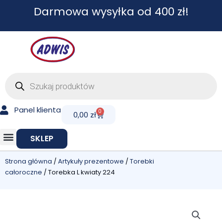
Przejdź
Darmowa wysyłka od 400 zł!
do
treści
Wyszukiwarka
produktów
Panel klienta
0
Cart
0,00
zł
SKLEP
Strona główna
/
Artykuły prezentowe
/
Torebki
całoroczne
/ Torebka L kwiaty 224