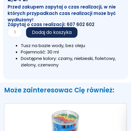
Przed zakupem zapytaj o czas realizacji, w nie
których przypadkach czas realizacji może być
wydłużony!
Zapytaj o czas realizacji:
607 602 602
ilość
Dodaj do koszyka
Tusz
do
Tusz na bazie wody, bez oleju
stempli
Pojemność: 30 ml
HUHUA:
Dostępne kolory: czarny, niebieski, fioletowy,
Zielony
zielony, czerwony
Może zainteresowac Cię również: