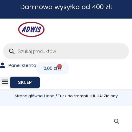
Przejdź
Darmowa wysyłka od 400 zł!
do
treści
Wyszukiwarka
produktów
Panel klienta
0
Cart
0,00
zł
SKLEP
Strona główna
/
Inne
/ Tusz do stempli HUHUA: Zielony