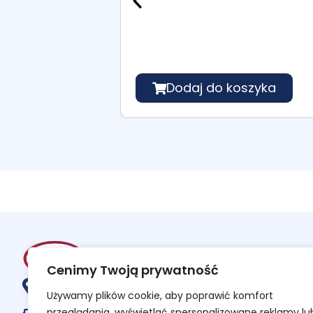
Dodaj do koszyka
Cenimy Twoją prywatność
al. Gen. Leopolda Okulickiego 17, 35-222 Rzeszów
Używamy plików cookie, aby poprawić komfort
przeglądania, wyświetlać spersonalizowane reklamy lu