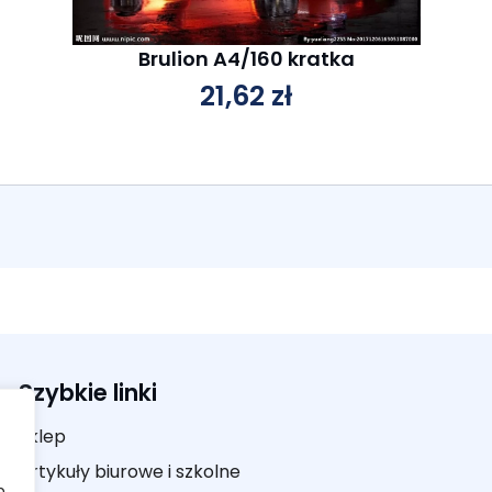
Brulion A4/160 kratka
21,62
zł
Szybkie linki
Sklep
Artykuły biurowe i szkolne
b