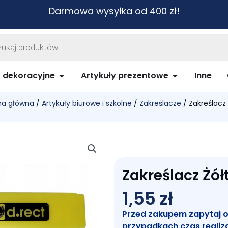
Darmowa wysyłka od 400 zł!
warka
ów
biurowe i szkolne
Open Artykuły dekoracyjne
Open Artykuł
y dekoracyjne
Artykuły prezentowe
Inne
na główna
/
Artykuły biurowe i szkolne
/
Zakreślacze
/ Zakreślacz 
Zakreślacz Żół
1,55
zł
Przed zakupem zapytaj o c
przypadkach czas realiz