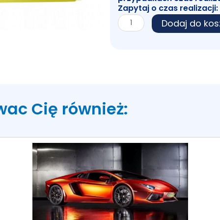
Zapytaj o czas realizacji:
ilość
Dodaj do kos
Zakreślacz
Żółty
wac Cię również: