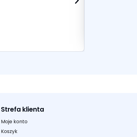
Dodaj do k
Strefa klienta
Moje konto
Koszyk