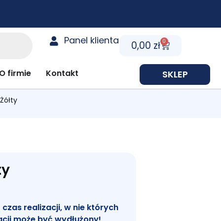
Panel klienta
0
Cart
0,00
zł
y prezentowe
O firmie
Kontakt
SKLEP
Żółty
ty
zas realizacji, w nie których
acji może być wydłużony!