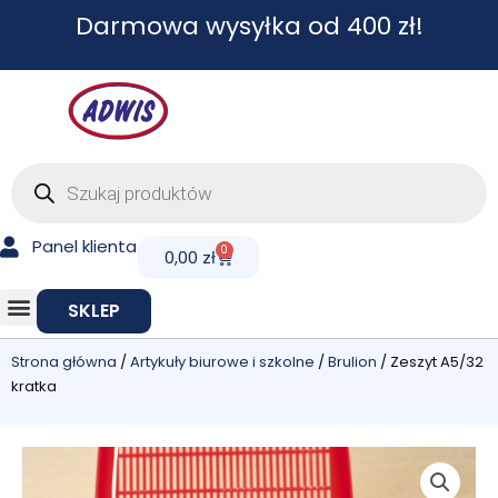
Przejdź
Darmowa wysyłka od 400 zł!
do
treści
Wyszukiwarka
produktów
Panel klienta
0
Cart
0,00
zł
SKLEP
Strona główna
/
Artykuły biurowe i szkolne
/
Brulion
/ Zeszyt A5/32
kratka