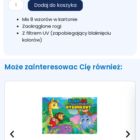
ilość
Dodaj do koszyka
Zeszyt
A5/32
Mix 8 wzorów w kartonie
kratka
Zaokrąglone rogi
Z filtrem UV (zapobiegający blaknięciu
kolorów)
Może zainteresowac Cię również: