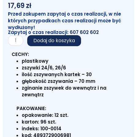
17,69
zł
Przed zakupem zapytaj o czas realizacji, w nie
których przypadkach czas realizacji może być
wydłużony!
Zapytaj o czas realizacji:
607 602 602
ilość
Dodaj do koszyka
Zszywacz
P
CECHY:
1138
plastikowy
zszywki 24/6, 26/6
ilość zszywanych kartek – 30
głębokość zszywania – 70 mm
zginanie zszywek do wewnątrz i na
zewnątrz
PAKOWANIE:
opakowanie: 12 szt.
karton: 96 szt.
indeks: 100-0014
kod: 4893729006981