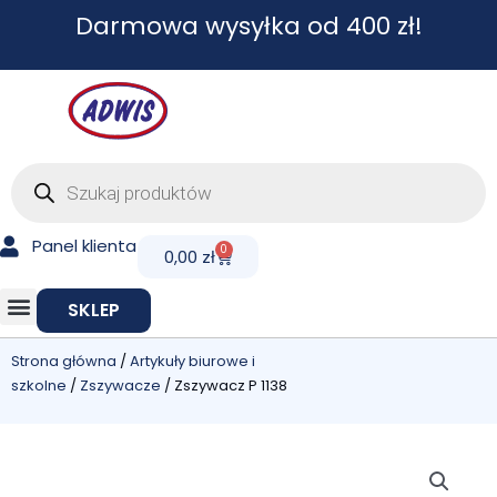
Przejdź
Darmowa wysyłka od 400 zł!
do
treści
Wyszukiwarka
produktów
Panel klienta
0
Cart
0,00
zł
SKLEP
Strona główna
/
Artykuły biurowe i
szkolne
/
Zszywacze
/ Zszywacz P 1138