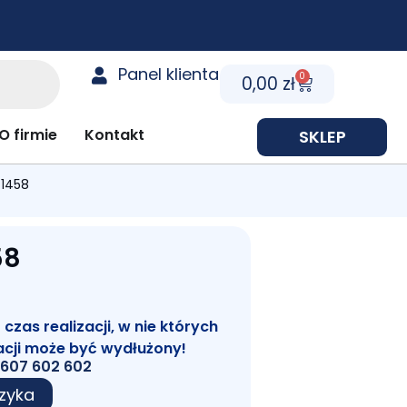
Panel klienta
0
Cart
0,00
zł
y prezentowe
O firmie
Kontakt
SKLEP
 1458
58
zas realizacji, w nie których
acji może być wydłużony!
607 602 602
zyka