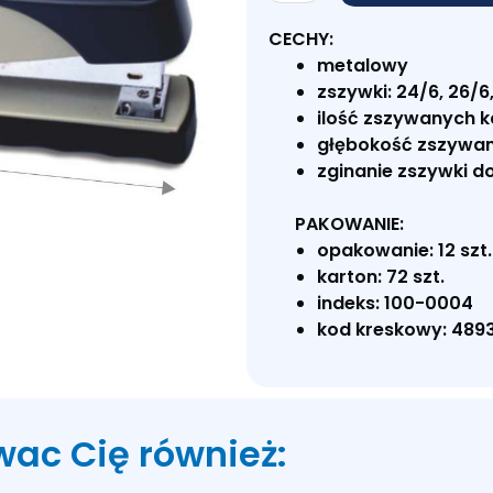
Zszywacz
P
CECHY:
1458
metalowy
zszywki: 24/6, 26/6
ilość zszywanych k
głębokość zszywan
zginanie zszywki d
PAKOWANIE:
opakowanie: 12 szt.
karton: 72 szt.
indeks: 100-0004
kod kreskowy: 489
wac Cię również: