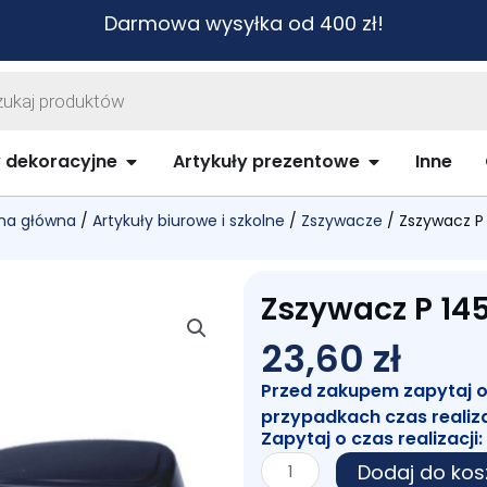
Darmowa wysyłka od 400 zł!
warka
ów
biurowe i szkolne
Open Artykuły dekoracyjne
Open Artykuł
y dekoracyjne
Artykuły prezentowe
Inne
na główna
/
Artykuły biurowe i szkolne
/
Zszywacze
/ Zszywacz P
Zszywacz P 14
23,60
zł
Przed zakupem zapytaj o c
przypadkach czas realiz
Zapytaj o czas realizacji:
ilość
Dodaj do kos