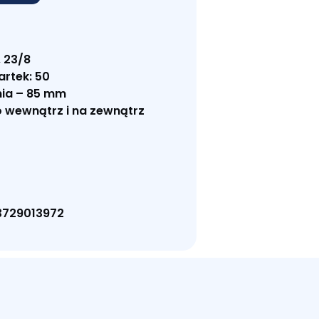
, 23/8
artek: 50
ia – 85 mm
o wewnątrz i na zewnątrz
3729013972