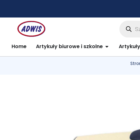
Przejdź
do
treści
Wyszuki
produkt
Open Artykuły 
Home
Artykuły biurowe i szkolne
Artykuł
Stro