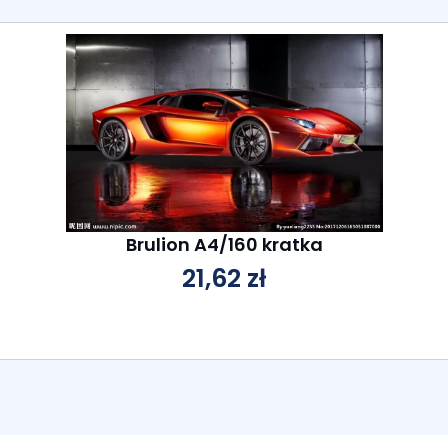
Brulion A4/160 kratka
21,62
zł