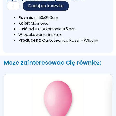
ilość
Dodaj do koszyka
KREPINA
WŁOSKA
Rozmiar :
50x250cm
MALINOWA
Kolor:
Malinowa
601
Ilość sztuk:
w kartonie 45 szt.
W opakowaniu 5 sztuk
Producent:
Cartotecnica Rossi – Włochy
Może zainteresowac Cię również: