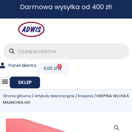
Przejdź
Darmowa wysyłka od 400 zł!
do
treści
Wyszukiwarka
produktów
Panel klienta
0
Cart
0,00
zł
SKLEP
Strona główna
/
Artykuły dekoracyjne
/
Krepina
/ KREPINA WŁOSKA
MALINOWA 601