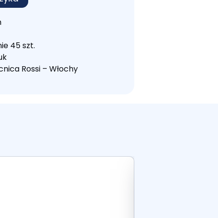
m
ie 45 szt.
uk
nica Rossi – Włochy