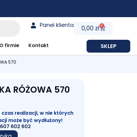
Panel klienta
0
Cart
0,00
zł
y prezentowe
O firmie
Kontakt
SKLEP
OWA 570
SKA RÓŻOWA 570
zas realizacji, w nie których
acji może być wydłużony!
607 602 602
zyka