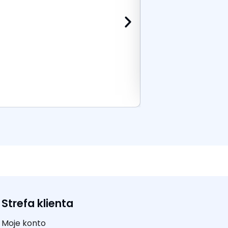
Dodaj do k
Strefa klienta
Moje konto