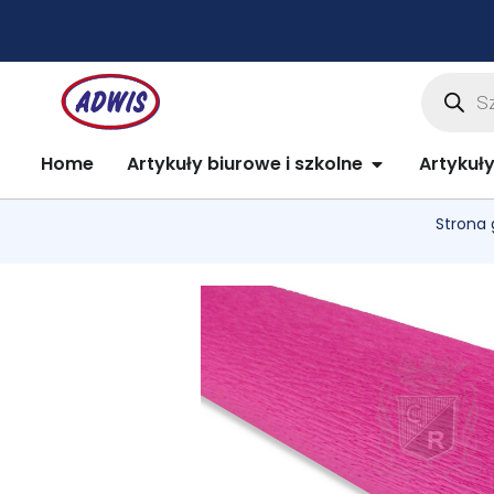
Przejdź
do
treści
Wyszuki
produkt
Open Artykuły 
Home
Artykuły biurowe i szkolne
Artykuł
Strona