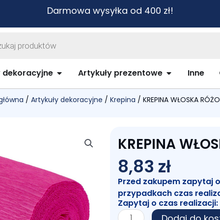
Darmowa wysyłka od 400 zł!
warka
ów
biurowe i szkolne
Open Artykuły dekoracyjne
Open Artykuł
y dekoracyjne
Artykuły prezentowe
Inne
 główna
/
Artykuły dekoracyjne
/
Krepina
/ KREPINA WŁOSKA RÓŻ
KREPINA WŁO
8,83
zł
Przed zakupem zapytaj o c
przypadkach czas realiz
Zapytaj o czas realizacji:
ilość
Dodaj do kos