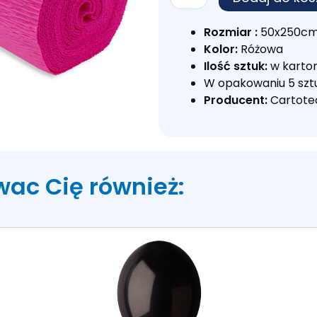
KREPINA
WŁOSKA
Rozmiar :
50x250c
RÓŻOWA
Kolor:
Różowa
570
Ilość sztuk:
w karton
W opakowaniu 5 szt
Producent:
Cartotec
wac Cię również: