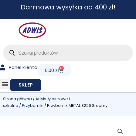
Przejdź
Darmowa wysyłka od 400 zł!
do
treści
Wyszukiwarka
produktów
Panel klienta
0
Cart
0,00
zł
SKLEP
Strona główna
/
Artykuły biurowe i
szkolne
/
Przyborniki
/ Przybornik METAL 8226 Srebrny