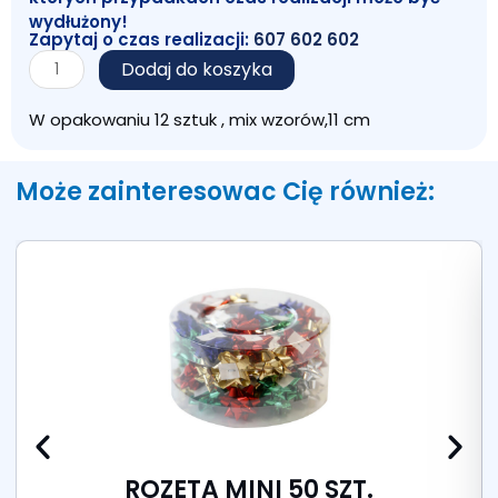
wydłużony!
Zapytaj o czas realizacji:
607 602 602
ilość
Dodaj do koszyka
ROZETA
DUŻA
W opakowaniu 12 sztuk , mix wzorów,11 cm
MATOWA
PASTEL
12
Może zainteresowac Cię również:
szt
ROZETA MINI 50 SZT.