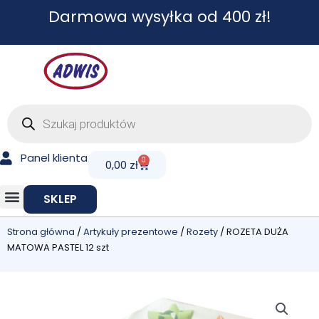
Przejdź
Darmowa wysyłka od 400 zł!
do
treści
Wyszukiwarka
produktów
Panel klienta
0
Cart
0,00
zł
SKLEP
Strona główna
/
Artykuły prezentowe
/
Rozety
/ ROZETA DUŻA
MATOWA PASTEL 12 szt