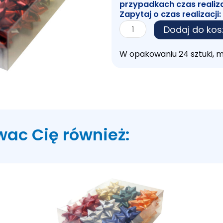
przypadkach czas realiz
Zapytaj o czas realizacji:
ilość
Dodaj do kos
ROZETA
MAŁA
W opakowaniu 24 sztuki, 
METAL
24SZT
wac Cię również: