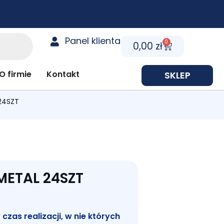
Panel klienta
0
Cart
0,00
zł
y prezentowe
O firmie
Kontakt
SKLEP
24SZT
METAL 24SZT
zas realizacji, w nie których