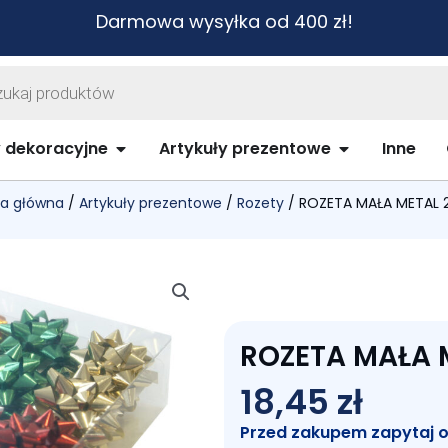
Darmowa wysyłka od 400 zł!
warka
ów
biurowe i szkolne
Open Artykuły dekoracyjne
Open Artykuł
y dekoracyjne
Artykuły prezentowe
Inne
na główna
/
Artykuły prezentowe
/
Rozety
/ ROZETA MAŁA METAL 
ROZETA MAŁA 
18,45
zł
Przed zakupem zapytaj o c