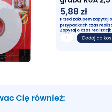
gruba RUA 2,5
5,88
zł
Przed zakupem zapytaj o c
przypadkach czas realiz
Zapytaj o czas realizacji:
ilość
Dodaj do kos
Taśma
dwustronna
piankowa
gruba
RUA
2,5
Y
wac Cię również: