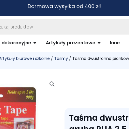
Darmowa wysyłka od 400 zł!
warka
ów
biurowe i szkolne
Open Artykuły dekoracyjne
Open Artykuł
y dekoracyjne
Artykuły prezentowe
Inne
Artykuły biurowe i szkolne
/
Taśmy
/ Taśma dwustronna piankowa
Taśma dwustr