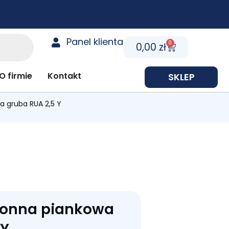
Panel klienta
0
Cart
0,00
zł
y prezentowe
O firmie
Kontakt
SKLEP
 gruba RUA 2,5 Y
onna piankowa