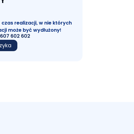
 Y
zas realizacji, w nie których
acji może być wydłużony!
607 602 602
zyka