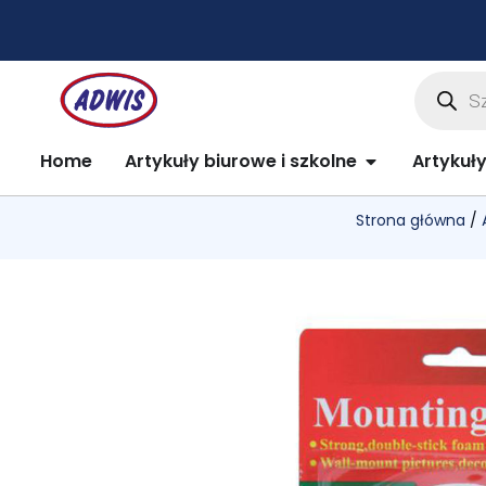
Przejdź
do
treści
Wyszuki
produkt
Open Artykuły 
Home
Artykuły biurowe i szkolne
Artykuł
Strona główna
/