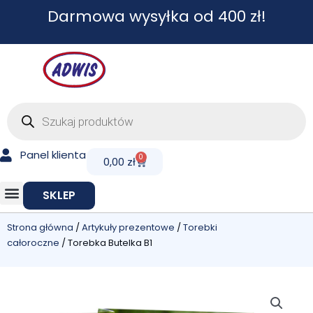
Przejdź
Darmowa wysyłka od 400 zł!
do
treści
Wyszukiwarka
produktów
Panel klienta
0
Cart
0,00
zł
SKLEP
Strona główna
/
Artykuły prezentowe
/
Torebki
całoroczne
/ Torebka Butelka B1