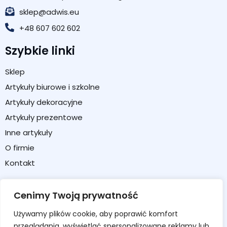
sklep@adwis.eu
+48 607 602 602
Szybkie linki
Sklep
Artykuły biurowe i szkolne
Artykuły dekoracyjne
Artykuły prezentowe
Inne artykuły
O firmie
Kontakt
Strefa klienta
Cenimy Twoją prywatność
Moje konto
Używamy plików cookie, aby poprawić komfort
Koszyk
przeglądania, wyświetlać spersonalizowane reklamy lub