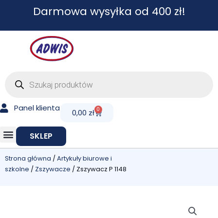
Przejdź
Darmowa wysyłka od 400 zł!
do
treści
Wyszukiwarka
produktów
Panel klienta
0
Cart
0,00
zł
SKLEP
Strona główna
/
Artykuły biurowe i
szkolne
/
Zszywacze
/ Zszywacz P 1148