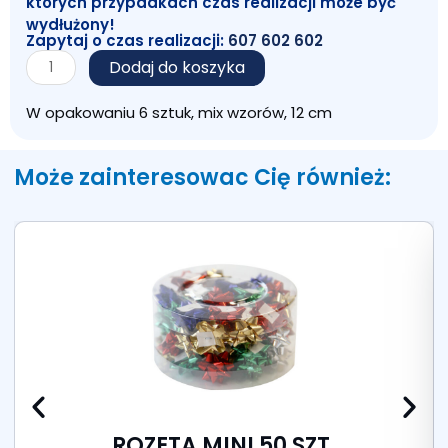
których przypadkach czas realizacji może być
wydłużony!
Zapytaj o czas realizacji:
607 602 602
ilość
Dodaj do koszyka
ROZETA
MAXI
W opakowaniu 6 sztuk, mix wzorów, 12 cm
METAL
PASTEL
6
Może zainteresowac Cię również:
SZT
ROZETA MINI 50 SZT.