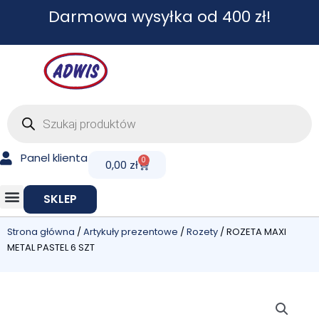
Przejdź
Darmowa wysyłka od 400 zł!
do
treści
Wyszukiwarka
produktów
Panel klienta
0
Cart
0,00
zł
SKLEP
Strona główna
/
Artykuły prezentowe
/
Rozety
/ ROZETA MAXI
METAL PASTEL 6 SZT