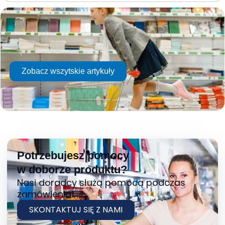
Zobacz wszytskie artykuły
Potrzebujesz pomocy
w doborze produktu?
Nasi doradcy służą pomocą podczas
zamówienia!
SKONTAKTUJ SIĘ Z NAMI