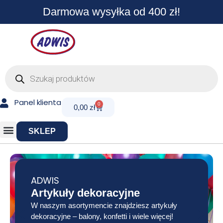
Przejdź
Darmowa wysyłka od 400 zł!
do
treści
Wyszukiwarka
produktów
Panel klienta
0
Cart
0,00
zł
SKLEP
ADWIS
Artykuły dekoracyjne
W naszym asortymencie znajdziesz artykuły
dekoracyjne – balony, konfetti i wiele więcej!